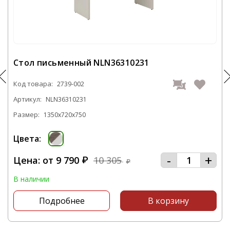
заказ Тумба под оргтехнику - 2739-021 и это
не займет у вас большого количества
времени.
С нашей компании вы получите
Стол письменный NLN36310231
качественную мебель в самые короткие
сроки.
Код товара:
2739-002
Артикул:
NLN36310231
Звоните нам по телефону
+7 383 382-96-99
Размер:
1350x720x750
или посетите наш офис, который
располагается по адресу: г. Новосибирск,
Цвета:
ул.Толмачевская, д. 19 к. 10
-
+
Цена: от
9 790
10 305
₽
₽
В наличии
Подробнее
В корзину