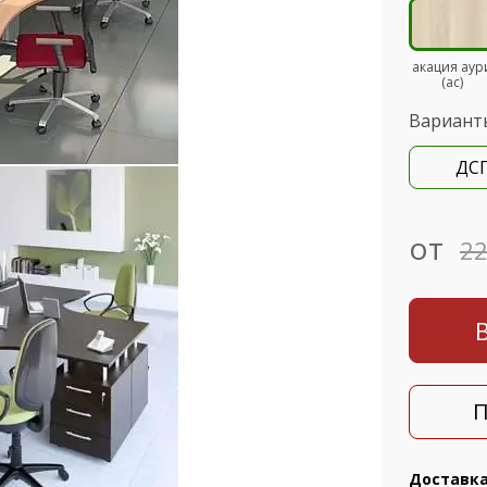
акация аур
(ас)
Вариант
ДС
от
22
П
Доставк