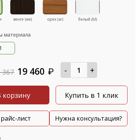
и
венге (we)
орех (ar)
белый (bl)
ы материала
П
-
+
19 460
₽
 367
В корзину
Купить в 1 клик
райс-лист
Нужна консультация?
а