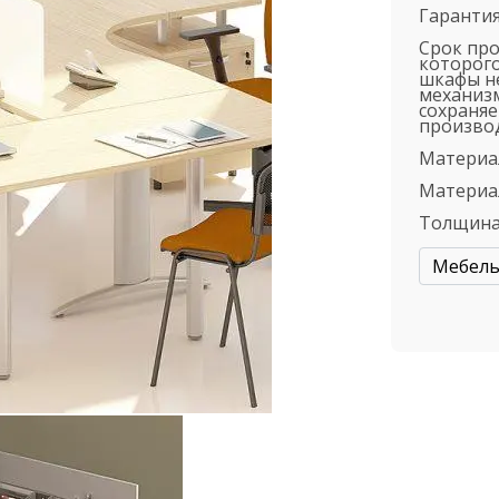
Гарантия
Срок пр
которого
шкафы не
механизм
сохраняе
производ
Материа
Материа
Толщина
Мебель