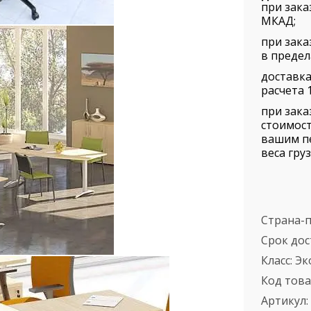
при зака
МКАД;
при зака
в предел
доставка
расчета 1
при зака
стоимост
вашим п
веса груз
Страна-
Срок дос
Класс:
Эк
Код това
Артикул: