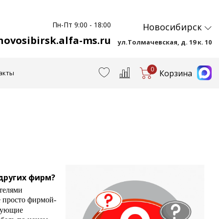
Пн-Пт 9:00 - 18:00
Новосибирск
ovosibirsk.alfa-ms.ru
ул.Толмачевская, д. 19 к. 10
0
Корзина
акты
 других фирм?
телями
е просто фирмой-
твующие