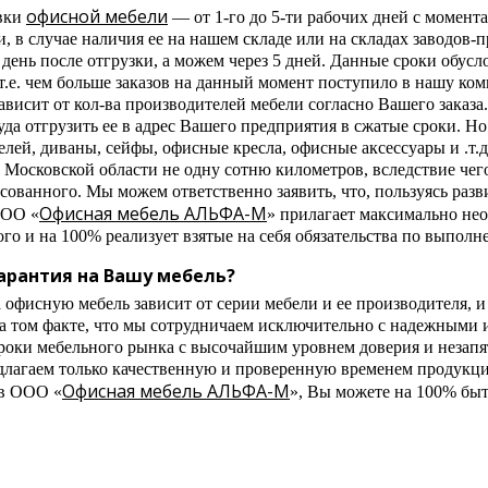
офисной мебели
вки
— от 1-го до 5-ти рабочих дней с момент
и, в случае наличия ее на нашем складе или на складах заводо
ень после отгрузки, а можем через 5 дней. Данные сроки обусл
т.е. чем больше заказов на данный момент поступило в нашу ком
висит от кол-ва производителей мебели согласно Вашего заказа. 
уда отгрузить ее в адрес Вашего предприятия в сжатые сроки. Но
лей, диваны, сейфы, офисные кресла, офисные аксессуары и .т.д
 Московской области не одну сотню километров, вследствие чего
асованного. Мы можем ответственно заявить, что, пользуясь ра
Офисная мебель АЛЬФА-М
ООО «
» прилагает максимально не
о и на 100% реализует взятые на себя обязательства по выполн
арантия на Вашу мебель?
 офисную мебель зависит от серии мебели и ее производителя, и 
а том факте, что мы сотрудничаем исключительно с надежными
роки мебельного рынка с высочайшим уровнем доверия и незап
длагаем только качественную и проверенную временем продукц
Офисная мебель АЛЬФА-М
в ООО «
», Вы можете на 100% быт