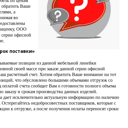
ебель по ценам
м обратить Ваше
елями, а
инимая во
редоставлены
наценку, ООО
е серии офисной
не.
срок поставки»
казываемые позиции из данной мебельной линейки
сновной своей массе при заказе данной серии офисной
наш расчетный счет. Хотим обратить Ваше внимание на тот
позиций, что обусловлено большими объемами отгрузок со
д оплатой счета сообщит Вам о готовности полного объема
 заказу и срокам производства данных изделий.
егда дает исключительно актуальную информацию по наличию
 Остерегайтесь недобросовестных поставщиков, которые с
ции к отгрузке, а после получения оплаты переносят сроки