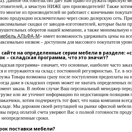
ы). Данное обстоятельство дает нам право отгружать офисную м
готовителей, а зачастую НИЖЕ цен производителей! Также хоти
что многие из производителей не работают с конечными покупат
свою продукцию исключительно через свою дилерскую сеть. Пр
аксимальные скидки от заводов-изготовителей, которые были п
внушительных оборотов нашей компании, а также минимальную 
 мебель АЛЬФА-М
» имеет возможность удерживать цены на вс
максимально низком – доступном для массового покупателя уров
а сайте на определенные серии мебели в разделе: «
ок – складская программа, что это значит?
ладская программа» означает, что основные, наиболее часто за
я и отгружаются на склад с постоянной регулярностью. Т.е. в о
рузка Товара возможна сразу после поступления предоплаты на 
ногда даже в складских сериях может не хватать определенных 
момент заказа. В любом случае Ваш персональный менеджер пере
тгрузке или же уточнит информацию по недостающим позициям по
заказчики, хотим подчеркнуть тот факт, что наша компания вс
складе. Мы дорожим своей репутацией на рынке офисной мебели.
ы перед оплатой счета уверяют Вас о полной готовности продук
а неопределенные сроки.
рок поставки мебели?