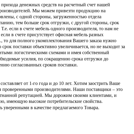
а прихода денежных средств на расчетный счет нашей
в-производителей. Мы можем привезти продукцию на
овлены, с одной стороны, загруженностью отдела
панию, тем больше срок отгрузки, с другой стороны, срок
Т.е. если в счете мебель одного производителя, то нам не
 если в счете присутствует офисная мебель разных
., то для полного укомплектования Вашего заказа нужно
 срок поставки объективно увеличивается, но не выходит за
звитыми логистическими схемами и имея собственный
обходимые усилия, по сокращению срока отгрузки до
ению согласованных сроков поставки.
составляет от 1-го года и до 10 лет. Хотим заострить Ваше
 и проверенными производителями. Наши поставщики – это
ятнанной репутацией. Мы дорожим своими клиентами, и
ию, имеющую высокие потребительские свойства.
ь уверенными в качестве предлагаемого Товара.