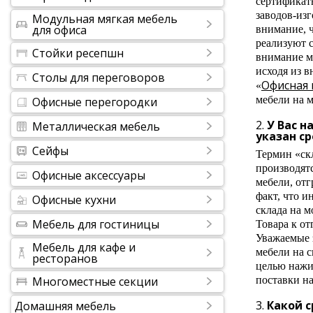
сертификат
заводов-из
Модульная мягкая мебель
для офиса
внимание, 
реализуют 
Стойки ресепшн
внимание м
исходя из 
Столы для переговоров
Офисная
«
мебели на 
Офисные перегородки
У Вас н
Металлическая мебель
указан ср
Сейфы
Термин «ск
производятс
Офисные аксессуары
мебели, отг
факт, что и
Офисные кухни
склада на 
Мебель для гостиницы
Товара к о
Уважаемые 
Мебель для кафе и
мебели на 
ресторанов
целью нажив
Многоместные секции
поставки н
Какой с
Домашняя мебель