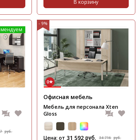
В корзину
- 9%
омендуем
0
Офисная мебель
Мебель для персонала Xten
Gloss
37
руб.
31 592
Цена: от
руб.
34 716
руб.