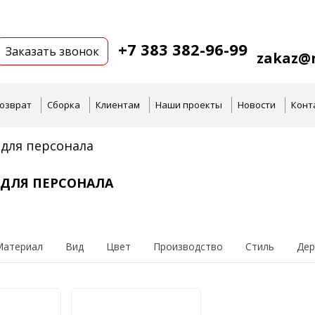
+7 383 382-96-99
Заказать звонок
zakaz@n
озврат
Сборка
Клиентам
Наши проекты
Новости
Конт
для персонала
 ДЛЯ ПЕРСОНАЛА
Материал
Вид
Цвет
Производство
Стиль
Дер
персонала
 "Дуб"
лые
тек
ай
ДФ
Офисные стулья
В цвете "Орех"
Современный
Тёмные
Италия
ЛДСП
Классический
В цвете "Бук"
Белоруссия
Тумбы
Белые
ДСП