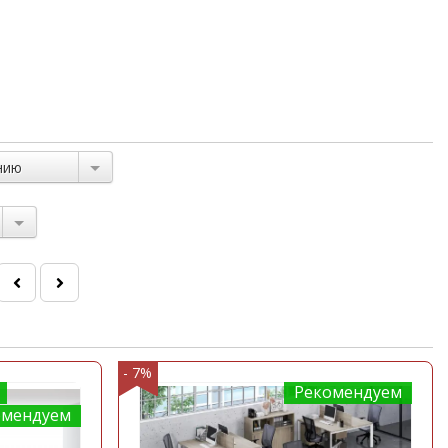
нию
- 7%
Рекомендуем
омендуем