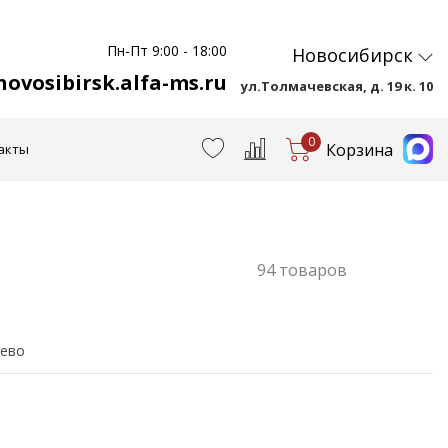
Пн-Пт 9:00 - 18:00
Новосибирск
ovosibirsk.alfa-ms.ru
ул.Толмачевская, д. 19 к. 10
0
Корзина
акты
94 товаров
ево
На металлокаркасе
Минимализм
Чёрные
Шкафы
Россия
Стеллажи
Серые