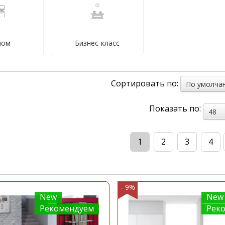
ресепшн
вые
ном
Бизнес-класс
Сортировать по:
По умолча
Показать по:
48
1
2
3
4
- 9%
New
New
Рекомендуем
Рек