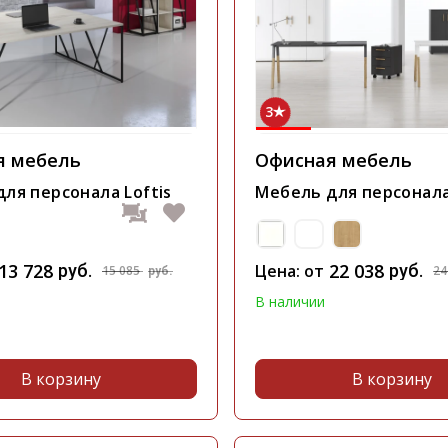
3
я мебель
Офисная мебель
ля персонала Loftis
Мебель для персонала
13 728
22 038
руб.
Цена: от
руб.
15 085
24
руб.
В наличии
В корзину
В корзину