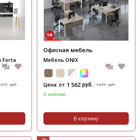
5
Офисная мебель
 Forta
Мебель ONIX
1 562
Цена: от
руб.
 217
1 679
руб.
руб.
В наличии
В корзину
- 7%