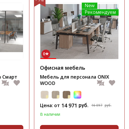
New
Рекомендуем
0
Офисная мебель
а Смарт
Мебель для персонала ONIX
WOOD
14 971
Цена: от
руб.
16 097
руб.
В наличии