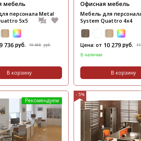
я мебель
Офисная мебель
для персонала Metal
Мебель для персонала
uattro 5x5
System Quattro 4x4
9 736
10 279
руб.
Цена: от
руб.
10 468
11
руб.
В наличии
В корзину
В корзину
- 5%
Рекомендуем