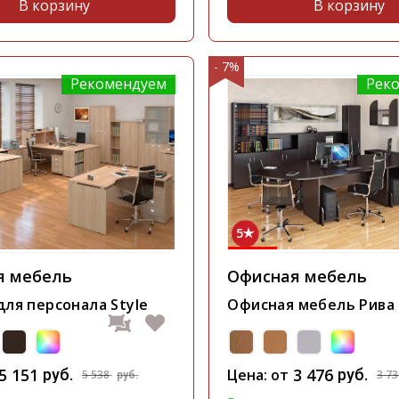
В корзину
В корзину
- 7%
Рекомендуем
Рек
5
я мебель
Офисная мебель
ля персонала Style
Офисная мебель Рива
5 151
3 476
руб.
Цена: от
руб.
5 538
3 7
руб.