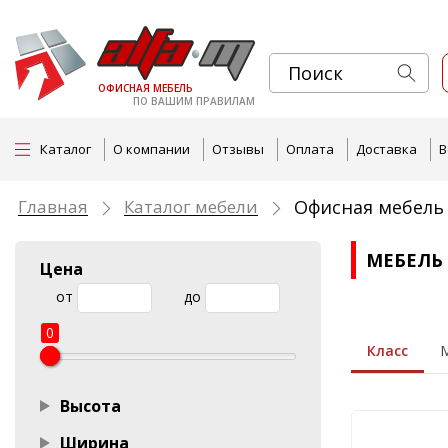
ОФИСНАЯ МЕБЕЛЬ
ПО ВАШИМ ПРАВИЛАМ
Каталог
О компании
Отзывы
Оплата
Доставка
В
Главная
Каталог мебели
Офисная мебель 
МЕБЕЛЬ
Цена
от
до
0
Класс
Высота
Столы для 
В цвете
Свет
Хай-
Кит
М
Ширина