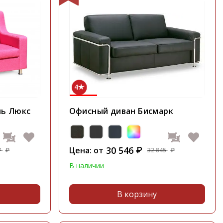
4
ль Люкс
Офисный диван Бисмарк
30 546
Цена: от
₽
7
32 845
₽
₽
В наличии
В корзину