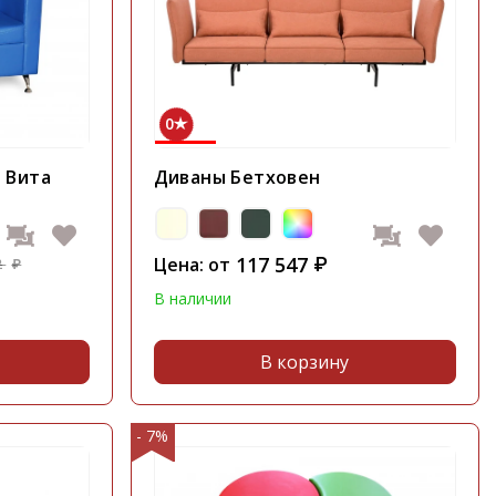
0
 Вита
Диваны Бетховен
117 547
Цена: от
₽
2
₽
В наличии
В корзину
- 7%