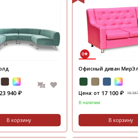
0
олд
Офисный диван МирЭ
23 940
17 100
₽
Цена: от
₽
18 38
В наличии
В корзину
В корзину