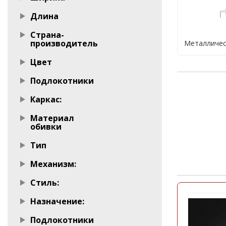
Длина
Страна-
Металличес
Обеденны
производитель
Металличес
Цвет
Столы об
Подлокотники
Каркас:
Материал
обивки
Тип
Механизм:
Стиль:
Назначение:
Подлокотники