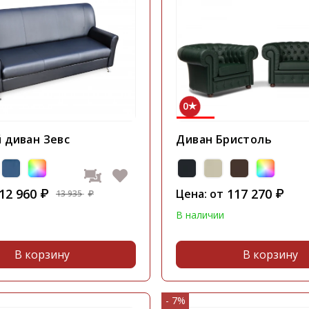
0
 диван Зевс
Диван Бристоль
12 960
117 270
₽
Цена: от
₽
13 935
₽
В наличии
В корзину
В корзину
- 7%