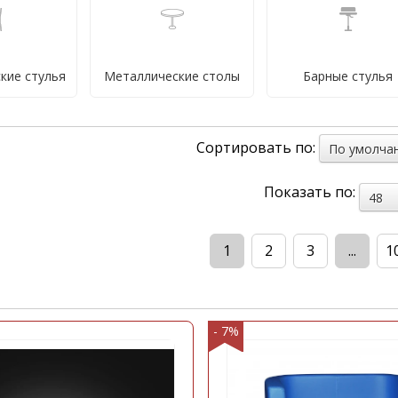
кие стулья
е группы
Металлические столы
Диваны для
кие стулья
Металлические столы
Барные стулья
ресторанов
еденные
Сортировать по:
По умолча
Показать по:
48
Обеденные группы
1
2
3
...
1
- 7%