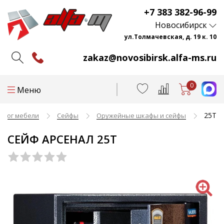
+7 383 382-96-99
Новосибирск
ул.Толмачевская, д. 19 к. 10
zakaz@novosibirsk.alfa-ms.ru
0
Меню
25T
алог мебели
Сейфы
Оружейные шкафы и сейфы
СЕЙФ АРСЕНАЛ 25T