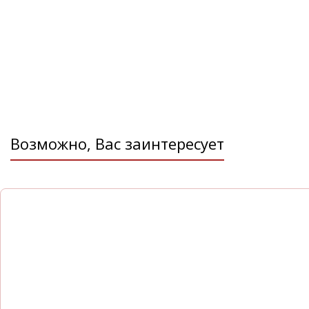
сроки.
Звоните нам по телефону
+7 383 382-96-99
или пос
который располагается по адресу: г. Новосибирск, 
к. 10
Возможно, Вас заинтересует