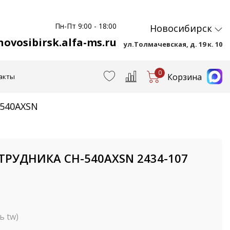
Пн-Пт 9:00 - 18:00
Новосибирск
ovosibirsk.alfa-ms.ru
ул.Толмачевская, д. 19 к. 10
0
Корзина
акты
540AXSN
ТРУДНИКА CH-540AXSN 2434-107
ь tw)