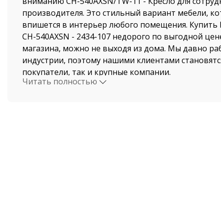
вниманию CH-540AXSN/TW-11 - Кресло для сотруд
производителя. Это стильный вариант мебели, к
впишется в интерьер любого помещения. Купить 
CH-540AXSN - 2434-107 недорого по выгодной цен
магазина, можно не выходя из дома. Мы давно ра
индустрии, поэтому нашими клиентами становятс
покупатели, так и крупные компании.
Читать полностью
Стоимость Кресло для сотрудника CH-540AXSN и б
нашего магазина поразит даже самых привередли
Доставка осуществляется по Новосибирску и Нов
автотранспортом компании ООО "Офисная мебель
по всем регионам России. В нашем интернет-мага
Кресло для сотрудника CH-540AXSN в наличии - C
самостоятельно сможете быстро оформить заказ 
CH-540AXSN - 2434-107 и это не займет у вас боль
времени.
С нашей компании вы получите качественную меб