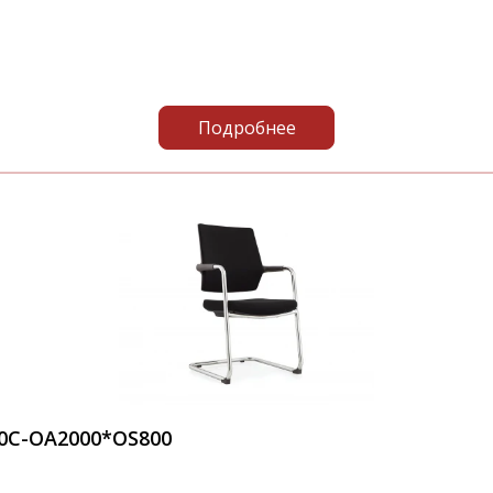
Подробнее
0C-OA2000*OS800