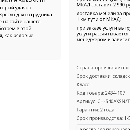
ника CH-540AXSN от
МКАД составит 2 990 ру
оторый удачно
доставка мебели за пр
Кресло для сотрудника
1 км пути от МКАД;
е на сайте нашего
при заказе услуги выг
ботаем в этой
услуги рассчитываетс
я, как рядовые
менеджером и зависит 
ыстрая доставка от
вых покупателей.
Страна-производител
осибирской области
Срок доставки:
складс
 АЛЬФА-М", а также
Класс:
-
зине вы найдете
H-540AXSN/TW-11. Вы
Код товара:
2434-107
Кресло для сотрудника
Артикул:
CH-540AXSN/
шого количества
Гарантия:
2 года
Срок производства:
1-
ель в самые короткие
Кресла для персонала