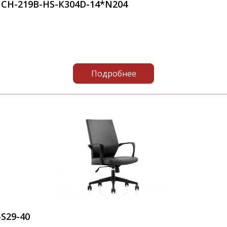
CH-219B-HS-К304D-14*N204
Подробнее
S29-40