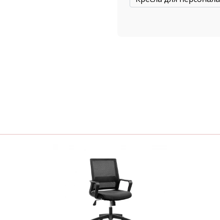
етите наш офис,
ул.Толмачевская, д. 19