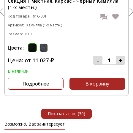
Секция 1 местная, каркас - Черный Камилла
заказ Многоместные секции Камилла - 916-
(1-х местн.)
000 и это не займет у вас большого
Код товара:
916-001
количества времени.
Артикул:
Камилла (1-х местн.)
Размер:
С нашей компании вы получите
610
качественную мебель в самые короткие
Цвета:
сроки.
-
+
Цена: от
11 027
₽
Звоните нам по телефону
+7 383 382-96-99
или посетите наш офис, который
В наличии
располагается по адресу: г. Новосибирск,
Подробнее
В корзину
ул.Толмачевская, д. 19 к. 10
Показать еще (30)
Возможно, Вас заинтересует